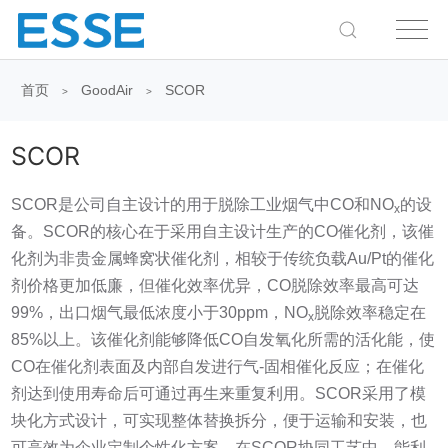
首页
GoodAir
SCOR
>
>
SCOR
SCOR是公司自主设计的用于脱除工业烟气中CO和NO
的设
x
备。SCOR的核心在于采用自主设计生产的CO催化剂，该催
化剂为非贵金属蜂窝状催化剂，相较于传统负载Au/Pt的催化
剂价格更加低廉，但催化效率优异，CO脱除效率最高可达
99%，出口烟气最低浓度小于30ppm，NO
脱除效率稳定在
x
85%以上。该催化剂能够降低CO自发氧化所需的活化能，使
CO在催化剂表面及内部自发进行气-固相催化反应；在催化
剂达到使用寿命后可通过再生来重复利用。SCOR采用了模
块化方式设计，可实现整体替换拆分，便于运输和安装，也
可高效为企业定制个性化方案。在SCOR协同工艺中，能利