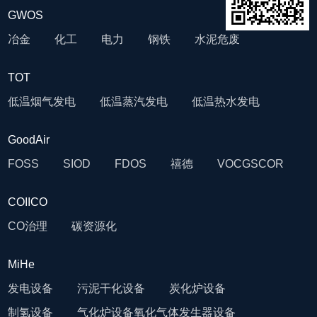
GWOS
冶金
化工
电力
钢铁
水泥
危废
TOT
低温烟气发电
低温蒸汽发电
低温热水发电
GoodAir
FOSS
SIOD
FDOS
禧德
VOCG
SCOR
COIICO
CO治理
碳资源化
MiHe
发电设备
污泥干化设备
炭化炉设备
制氢设备
气化炉设备
氧化气体发生器设备